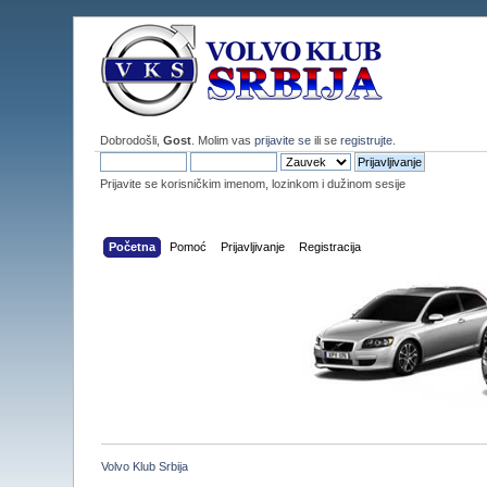
Dobrodošli,
Gost
. Molim vas
prijavite se
ili se
registrujte
.
Prijavite se korisničkim imenom, lozinkom i dužinom sesije
Početna
Pomoć
Prijavljivanje
Registracija
Volvo Klub Srbija