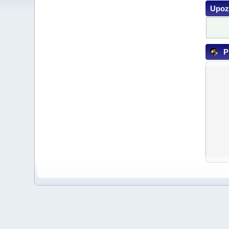
Upoz
Pr