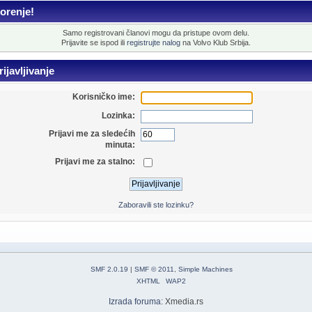
orenje!
Samo registrovani članovi mogu da pristupe ovom delu.
Prijavite se ispod ili
registrujte nalog
na Volvo Klub Srbija.
ijavljivanje
Korisničko ime:
Lozinka:
Prijavi me za sledećih
minuta:
Prijavi me za stalno:
Zaboravili ste lozinku?
SMF 2.0.19
|
SMF © 2011
,
Simple Machines
XHTML
WAP2
Izrada foruma
: Xmedia.rs