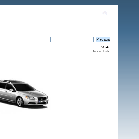
Vesti:
Dobro došli !